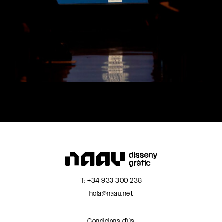
T:
+34 933 300 236
hola@naau.net
Condicions d’ús